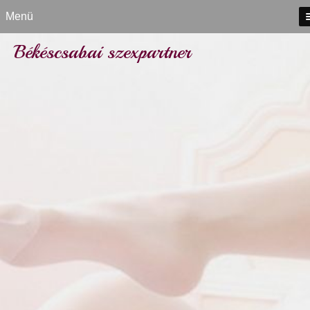
Menü
Békéscsabai szexpartner